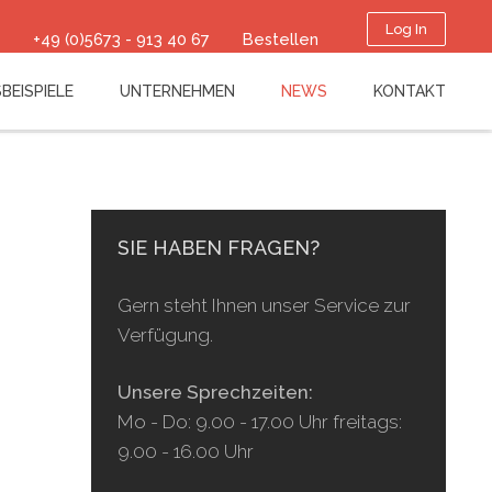
Log In
+49 (0)5673 - 913 40 67
Bestellen
BEISPIELE
UNTERNEHMEN
NEWS
KONTAKT
SIE HABEN FRAGEN?
Gern steht Ihnen unser Service zur
Verfügung.
Unsere Sprechzeiten:
Mo - Do: 9.00 - 17.00 Uhr freitags:
9.00 - 16.00 Uhr