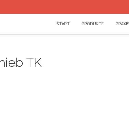
Log in
START
PRODUKTE
PRAXIS
or
Sign up
Benutzername
Passwort
hieb TK
Angemeldet bleiben
Passwort vergessen?
Benutzername vergessen?