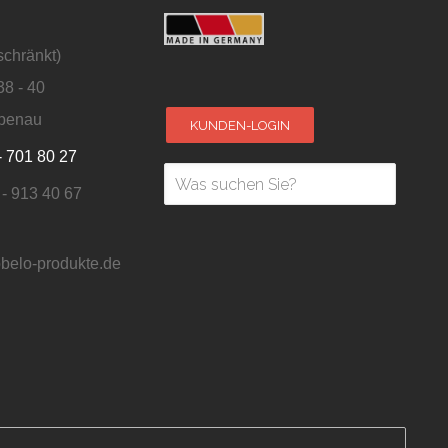
schränkt)
38 - 40
penau
KUNDEN-LOGIN
- 701 80 27
 - 913 40 67
belo-produkte.de