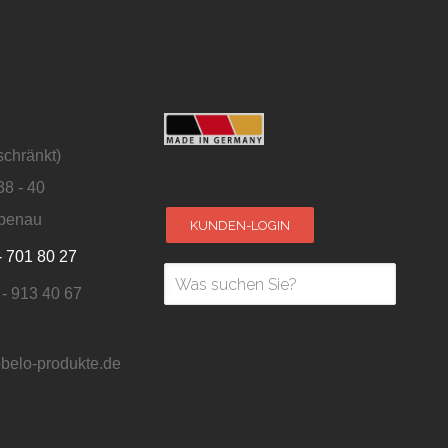
schränkt)
38 - 40
penau
KUNDEN-LOGIN
- 701 80 27
 - 913 40 67
belo-produkte.de