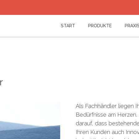
Log in
START
PRODUKTE
PRAXIS
or
Sign up
Benutzername
Passwort
Angemeldet bleiben
r
Passwort vergessen?
Benutzername vergessen?
Als Fachhändler liegen
Bedürfnisse am Herzen. 
darauf, dass bestehend
Ihren Kunden auch Innova