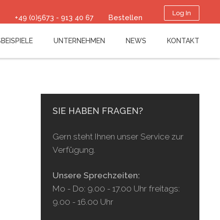
Log In
+49 (0)5673 - 913 40 67
Bestellen
BEISPIELE
UNTERNEHMEN
NEWS
KONTAKT
SIE HABEN FRAGEN?
Gern steht Ihnen unser Service zur
Verfügung.
Unsere Sprechzeiten:
Mo - Do: 9.00 - 17.00 Uhr freitags:
9.00 - 16.00 Uhr