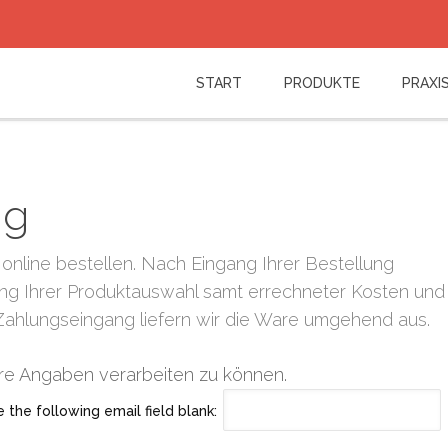
Log in
START
PRODUKTE
PRAXIS
or
Sign up
Benutzername
Passwort
ng
Angemeldet bleiben
line bestellen. Nach Eingang Ihrer Bestellung
Passwort vergessen?
Benutzername vergessen?
stung Ihrer Produktauswahl samt errechneter Kosten und
Zahlungseingang liefern wir die Ware umgehend aus.
re Angaben verarbeiten zu können.
e the following email field blank: