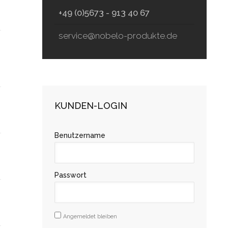
+49 (0)5673 - 913 40 67
service@nobelo-produkte.de
KUNDEN-LOGIN
Benutzername
Passwort
Angemeldet bleiben